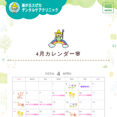
横浜市青葉区 藤が丘スピ
ホーム
はじめての方へ
予防定期管理とは
4月カレンダー🌸
スタッフ紹介•採用情報
院内設備