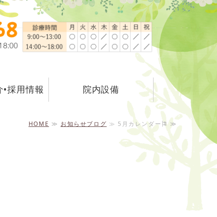
丘スピカデンタルケアクリニック
横
介•採用情報
院内設備
HOME
≫
お知らせブログ
≫ 5月カレンダー🎏 ≫