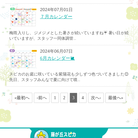
2024年07月01日
７月カレンダー
梅雨入りし、ジメジメとした暑さが続いていますね☔️ 暑い日が続
いていますが、スタッフ一同体調管...
2024年06月07日
6月カレンダー🐌
スピカのお庭に咲いている紫陽花も少しずつ色づいてきました😊
先日、スタッフみんなで夏に向けて噴...
«最初へ
‹前へ
1
2
3
4
次へ›
最後へ»