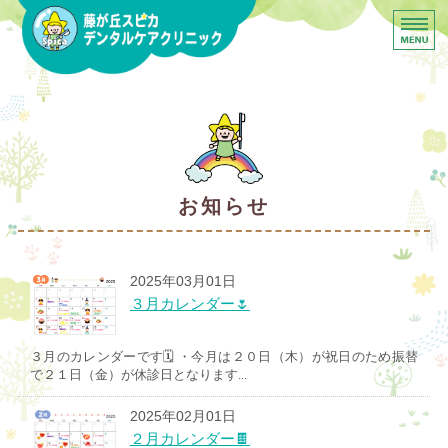
横浜市青葉区 藤が丘スピ
ホーム
はじめての方へ
予防定期管理とは
お知らせ
スタッフ紹介•採用情報
院内設備
2025年03月01日
３月カレンダー🌷
３月のカレンダーです🗓️ ・今月は２０日（木）が祝日のため振替
で２１日（金）が休診日となります...
2025年02月01日
２月カレンダー🍫